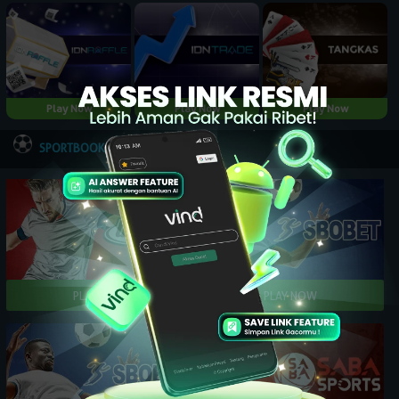
Play Now
Play Now
Play Now
NEW
SPORTBOOK