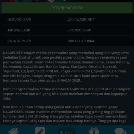
HUBUNGI KAMI
LINK ALTERNATIF
JADWAL BANK
SPONSORSHIP
CARA BERMAIN
VIDEO TUTORIAL
NAGAPOKER
adalah media poker online yang memakai uang asli yang kami
sediakan khusus untuk para pecinta poker online. Dengan beraneka ragam
permainan seperti Texas Poker, Domino Dealer, Bandar Ceme, Ceme Keliling,
Dominobet, Capsa Susun, Bandar Capsa, Blackjack, Omaha, Super10,
Superbull, QQspirit, Slots, IDNLIVE, Togel dan E-SPORT, sportbook, E-lottery
dan MM Tangkas. Hanya dengan 1 akun di situs kami anda sudah bisa
bermain semua fitur permainan di
NAGAPOKER
.
Kami mengutamakan semua member
NAGAPOKER
di support oleh perangkat
seperti android dan IOS yang bisa anda mainkan dimanapun dan kapanpun
saja.
Raih bonus jutaan setiap minggunya untuk anda yang bermain game
NAGAPOKER
, dalam event ini menentukan siapa yang paling tinggi dalam
turnover dari 1 s/d 10 setiap minggunya, rasakan juga bonus menarik kami
lainnya seperti lucky spin dan mysteri box setiap harinya. Tunggu apa lagi
segera daftarkan diri anda dan raih hadiahnya!