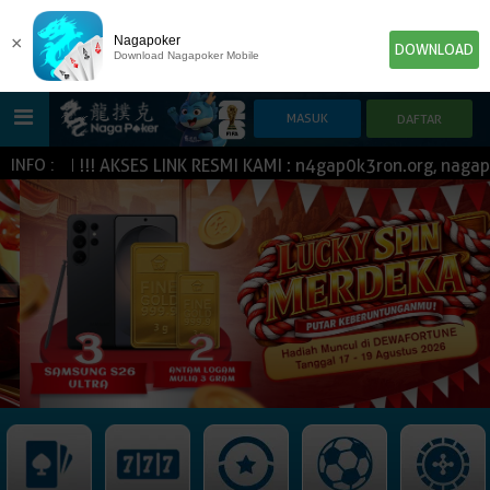
×
Nagapoker
DOWNLOAD
Download Nagapoker Mobile
ASH !!! AKSES LINK RESMI KAMI : n4gap0k3ron.org, nagapo
INFO :
HOME
POKER
SLOT GAME
IDN E-LOTTERY
NEW
NEW
SPORTBOOK
LIVE CASINO
IDNLIVE
NEW
TOGEL
ESPORTS
ARCADE
NEW
NEW
NEW
IDNTRADE
TEMBAK IKAN
IDNRAFFLE