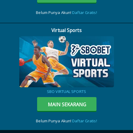
Belum Punya Akun!
Daftar Gratis!
Virtual Sports
SBO VIRTUAL SPORTS
MAIN SEKARANG
Belum Punya Akun!
Daftar Gratis!