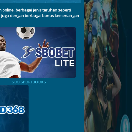
online. berbagai jenis taruhan seperti
lan juga dengan berbagai bonus kemenangan
SBO SPORTBOOKS