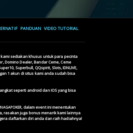
TERNATIF
PANDUAN
VIDEO TUTORIAL
 kami sediakan khusus untuk para pecinta
er, Domino Dealer, Bandar Ceme, Ceme
er10, Superbull, QQspirit, Slots, IDNLIVE,
gan 1 akun di situs kami anda sudah bisa
angkat seperti android dan IOS yang bisa
e
, dalam event ini menentukan
NAGAPOKER
nya, rasakan juga bonus menarik kami lainnya
egera daftarkan diri anda dan raih hadiahnya!