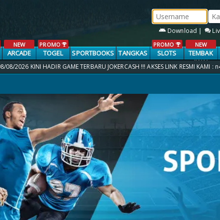
Download |
Liv
NEW
PROMO
PROMO
NEW
ARCADE
TOGEL
SPORTBOOKS
TANGKAS
SLOTS
TEMBAK
IKAN
026
KINI HADIR GAME TERBARU JOKERCASH !!! AKSES LINK RESMI KAMI : n4ga