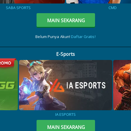
SABA SPORTS
CMD
MAIN SEKARANG
Belum Punya Akun!
Daftar Gratis!
E-Sports
IA ESPORTS
MAIN SEKARANG