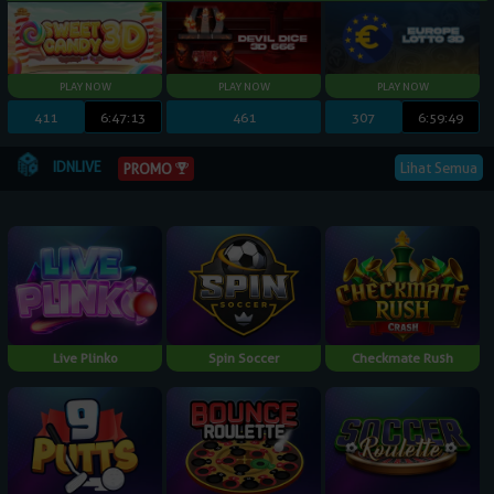
411
6:47:12
461
307
6:59:48
IDNLIVE
Lihat Semua
PROMO
Live Plinko
Spin Soccer
Checkmate Rush