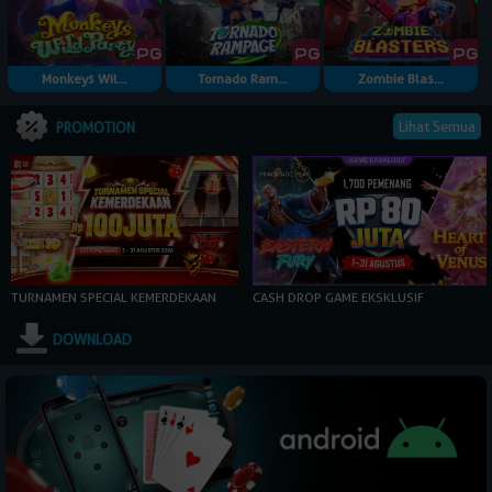
Monkeys Wil...
Tornado Ram...
Zombie Blas...
Lihat Semua
PROMOTION
TURNAMEN SPECIAL KEMERDEKAAN
CASH DROP GAME EKSKLUSIF
DOWNLOAD