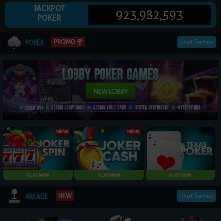
JACKPOT
923,982,593
POKER
© 2026 NagaPoker. All Rights Reserved | 18+
Lihat Semua
PROMO
POKER
Lihat Semua
NEW
ARCADE