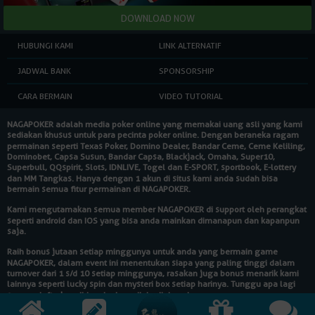
HUBUNGI KAMI
LINK ALTERNATIF
JADWAL BANK
SPONSORSHIP
CARA BERMAIN
VIDEO TUTORIAL
NAGAPOKER
adalah media poker online yang memakai uang asli yang kami
sediakan khusus untuk para pecinta poker online. Dengan beraneka ragam
permainan seperti Texas Poker, Domino Dealer, Bandar Ceme, Ceme Keliling,
Dominobet, Capsa Susun, Bandar Capsa, Blackjack, Omaha, Super10,
Superbull, QQspirit, Slots, IDNLIVE, Togel dan E-SPORT, sportbook, E-lottery
dan MM Tangkas. Hanya dengan 1 akun di situs kami anda sudah bisa
bermain semua fitur permainan di
NAGAPOKER
.
Kami mengutamakan semua member
NAGAPOKER
di support oleh perangkat
seperti android dan IOS yang bisa anda mainkan dimanapun dan kapanpun
saja.
Raih bonus jutaan setiap minggunya untuk anda yang bermain game
NAGAPOKER
, dalam event ini menentukan siapa yang paling tinggi dalam
turnover dari 1 s/d 10 setiap minggunya, rasakan juga bonus menarik kami
lainnya seperti lucky spin dan mysteri box setiap harinya. Tunggu apa lagi
segera daftarkan diri anda dan raih hadiahnya!