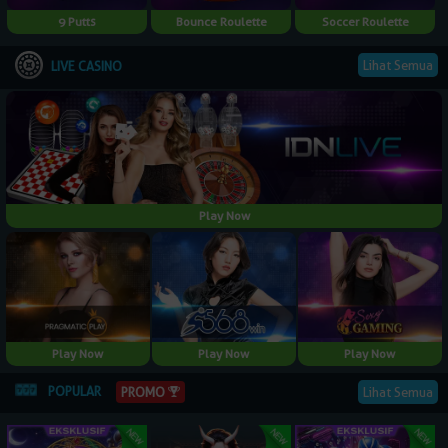
9 Putts
Bounce Roulette
Soccer Roulette
Lihat Semua
LIVE CASINO
Play Now
Play Now
Play Now
Play Now
POPULAR
Lihat Semua
PROMO