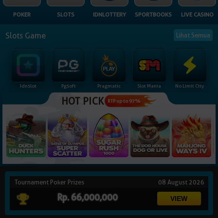
NEW
POKER
SLOTS
IDNLOTTERY
SPORTBOOKS
LIVE CASINO
TANGKAS
RTP
Slots Game
Lihat Semua
DEPOSIT
WITHDRAW
Idnslot
Pgsoft
Pragmatic
Slot Mania
No Limit City
PROMOSI
HOT PICK
RTP up to 97%
DOWNLOAD
REFERRAL
JACKPOT
Tournament Poker Prizes
08 August 2026
VIP MEMBER
Rp. 66,000,000
HUBUNGI KAMI