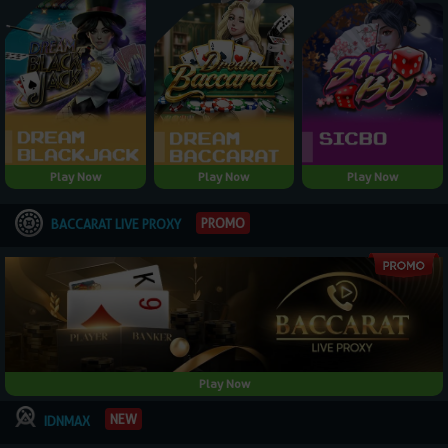
Play Now
Play Now
Play Now
PROMO
BACCARAT LIVE PROXY
Play Now
NEW
IDNMAX