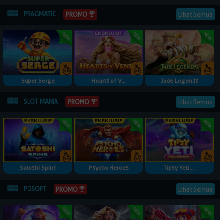
PRAGMATIC
Lihat Semua
PROMO
Super Serge
Hearts of V...
Jade Legends
SLOT MANIA
Lihat Semua
PROMO
Satoshi Spins
Psycho Heroes
Tipsy Yeti ...
PGSOFT
Lihat Semua
PROMO