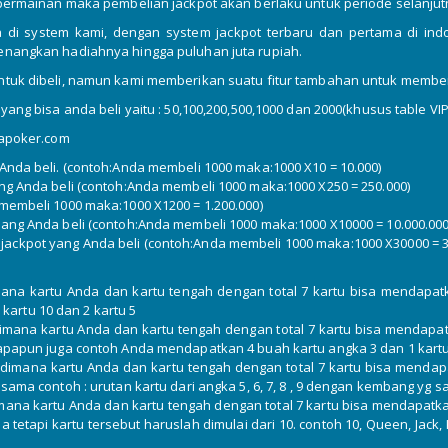
 permainan maka pembelian jackpot akan berlaku untuk periode selanjut
dia di system kami, dengan system jackpot terbaru dan pertama di in
enangkan hadiahnya hingga puluhan juta rupiah.
ntuk dibeli, namun kami memberikan suatu fitur tambahan untuk member 
ang bisa anda beli yaitu : 50,100,200,500,1000 dan 2000(khusus table VIP
gapoker.com
Anda beli.
(contoh:Anda membeli 1000 maka:1000 X10 = 10.000)
ng Anda beli
(contoh:Anda membeli 1000 maka:1000 X250 = 250.000)
membeli 1000 maka:1000 X1200 = 1.200.000)
yang Anda beli
(contoh:Anda membeli 1000 maka:1000 X10000 = 10.000.000
jackpot yang Anda beli
(contoh:Anda membeli 1000 maka:1000 X30000 = 3
imana kartu Anda dan kartu tengah dengan total 7 kartu bisa mendapatk
3 kartu 10 dan 2 kartu 5
 dimana kartu Anda dan kartu tengah dengan total 7 kartu bisa mendapat
 apapun juga contoh Anda mendapatkan 4 buah kartu angka 3 dan 1 kart
tu dimana kartu Anda dan kartu tengah dengan total 7 kartu bisa mendap
sama contoh : urutan kartu dari angka 5, 6, 7, 8 , 9 dengan kembang yg s
imana kartu Anda dan kartu tengah dengan total 7 kartu bisa mendapatka
 tetapi kartu tersebut haruslah dimulai dari 10. contoh 10, Queen, Jac