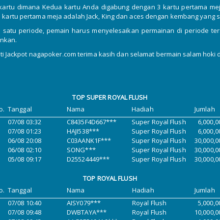
 kartu dimana Kedua kartu Anda digabung dengan 3 kartu pertama meja
kartu pertama meja adalah Jack, King dan aces dengan kembang yang 
 satu periode, pemain harus menyelesaikan permainan di periode ter
unkan.
ti Jackpot nagapoker.com terima kasih dan selamat bermain salam hoki d
TOP SUPER ROYAL FLUSH
o.
Tanggal
Nama
Hadiah
Jumlah
07/08 03:32
C8435F4D667***
Super Royal Flush
6,000,0
07/08 01:23
HAJI538***
Super Royal Flush
6,000,0
06/08 20:08
C03AANK1F***
Super Royal Flush
30,000,0
06/08 02:10
SONG***
Super Royal Flush
30,000,0
05/08 09:17
D25524449***
Super Royal Flush
30,000,0
TOP ROYAL FLUSH
o.
Tanggal
Nama
Hadiah
Jumlah
07/08 10:40
AISY079***
Royal Flush
5,000,0
07/08 09:48
DWBTAYA***
Royal Flush
10,000,0